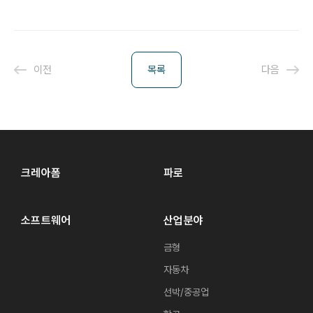
이전
목록
다음
크레아폼
파로
소프트웨어
산업분야
금형
자동차
선박/중공업