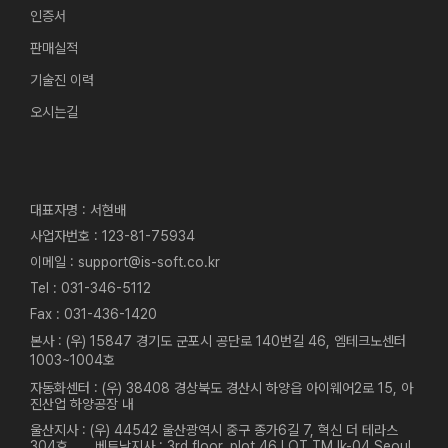
인증서
판매실적
기술진 이력
오시는길
대표자명 : 서현배
사업자번호 : 123-81-75934
이메일 : support@is-soft.co.kr
Tel : 031-346-5112
Fax : 031-436-1420
본사 : (우) 15847 경기도 군포시 공단로 140번길 46, 엠테크노센터
1003~1004호
자동화센터 : (우) 38408 경상북도 경산시 하양읍 아이웨어2로 15, 아
진산업 하양공장 내
울산지사 : (우) 44542 울산광역시 중구 종가6길 7, 혁신 더 테라스
304호
베트남지사 : 3rd floor, plot 46 LOT TM.lk-04 Seoul