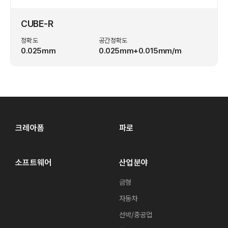
CUBE-R
정확도
공간정확도
0.025mm
0.025mm+0.015mm/m
크레아폼
파로
소프트웨어
산업분야
금형
자동차
선박/중공업